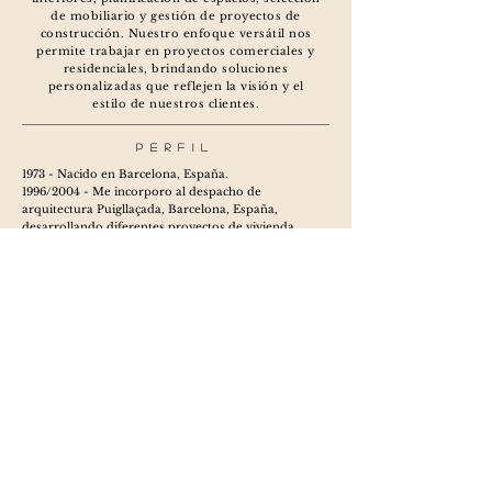
de mobiliario y gestión de proyectos de
construcción. Nuestro enfoque versátil nos
permite trabajar en proyectos comerciales y
residenciales, brindando soluciones
personalizadas que reflejen la visión y el
estilo de nuestros clientes.
PERFIL
1973 - Nacido en Barcelona, España.
1996/2004 - Me incorporo al despacho de
arquitectura Puigllaçada, Barcelona, España,
desarrollando diferentes proyectos de vivienda
residencial como conjuntos habitacionales.
2000 - Licenciatura en Arquitectura, UPC, Barcelona,
España.
2004 - Me establezco en la ciudad de Puebla, México,
donde hasta la fecha desarrollo diferentes proyectos
arquitecótnicos.